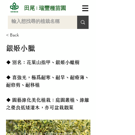
田尾 I 瑞豐種苗園
< Back
銀姬小臘
◆ 別名：花葉山指甲、銀姬小蠟樹
◆ 喜強光，極爲耐寒、耐旱、耐瘠薄、
耐修剪、耐移植
◆ 園藝綠化美化植栽：庭園叢植、綠籬
之優良低矮灌木，亦可盆栽觀葉