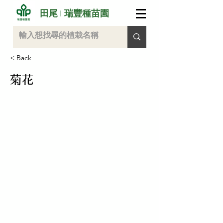
田尾 I 瑞豐種苗園
< Back
菊花