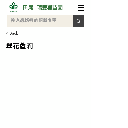
田尾 I 瑞豐種苗園
< Back
翠花蘆莉