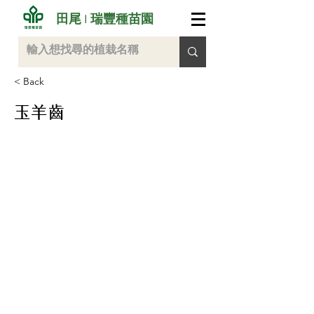
田尾 I 瑞豐種苗園
< Back
玉羊齒